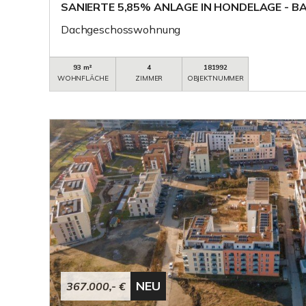
SANIERTE 5,85% ANLAGE IN HONDELAGE - B
Dachgeschosswohnung
93 m²
4
181992
WOHNFLÄCHE
ZIMMER
OBJEKTNUMMER
NEU
367.000,- €