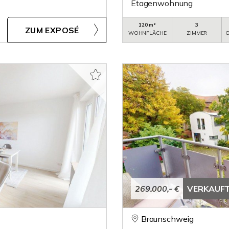
Etagenwohnung
120 m²
3
ZUM EXPOSÉ
WOHNFLÄCHE
ZIMMER
O
269.000,- €
VERKAUF
Braunschweig