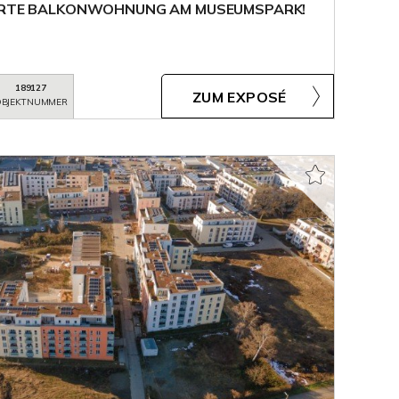
IERTE BALKONWOHNUNG AM MUSEUMSPARK!
189127
ZUM EXPOSÉ
BJEKTNUMMER