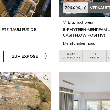
790.000,- €
VERKAUF
Braunschweig
FREIRAUM FÜR DIE
8-PARTEIEN-MEHRFAMIL
CASH FLOW POSITIV!
Mehrfamilienhaus
530 m²
48
ZUM EXPOSÉ
WOHNFLÄCHE
ZIMMER
O