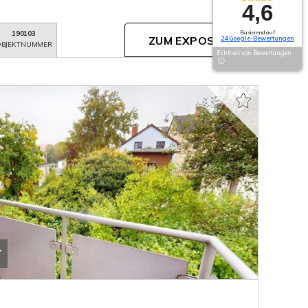
4,6
Basierend auf
190103
ZUM EXPOSÉ
24 Google-Bewertungen
BJEKTNUMMER
Echtheit von Bewertungen
T