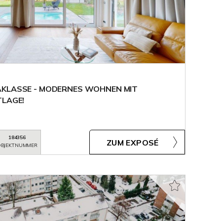
AKLASSE - MODERNES WOHNEN MIT
TLAGE!
184356
ZUM EXPOSÉ
BJEKTNUMMER