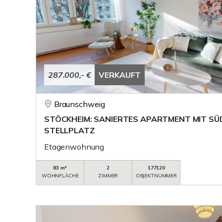
287.000,- €
VERKAUFT
Braunschweig
STÖCKHEIM: SANIERTES APARTMENT MIT S
STELLPLATZ
Etagenwohnung
83 m²
2
177120
WOHNFLÄCHE
ZIMMER
OBJEKTNUMMER