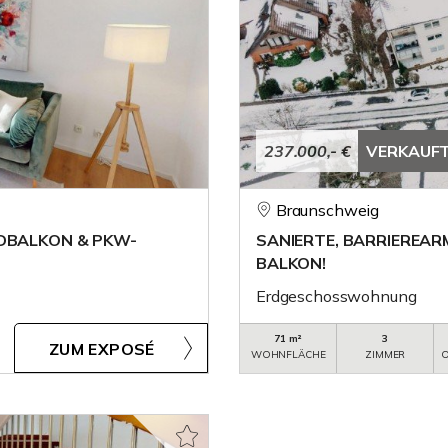
237.000,- €
VERKAUF
Braunschweig
ÜDBALKON & PKW-
SANIERTE, BARRIEREA
BALKON!
Erdgeschosswohnung
71 m²
3
ZUM EXPOSÉ
WOHNFLÄCHE
ZIMMER
O