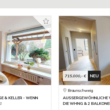
NEU
715.000,- €
Braunschweig
E & KELLER - WENN
AUSSERGEWÖHNLICHE WO
!
DIE WHNG & 2 BALKON