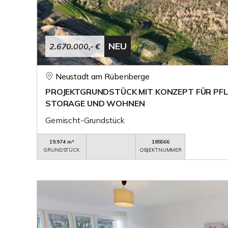
NEU
2.670.000,- €
Neustadt am Rübenberge
PROJEKTGRUNDSTÜCK MIT KONZEPT FÜR PFL
STORAGE UND WOHNEN
Gemischt-Grundstück
19.974 m²
185566
GRUNDSTÜCK
OBJEKTNUMMER