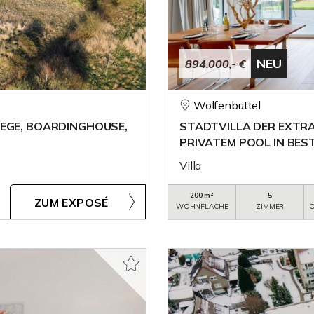
NEU
894.000,- €
Wolfenbüttel
EGE, BOARDINGHOUSE,
STADTVILLA DER EXTR
PRIVATEM POOL IN BES
Villa
200 m²
5
ZUM EXPOSÉ
WOHNFLÄCHE
ZIMMER
O