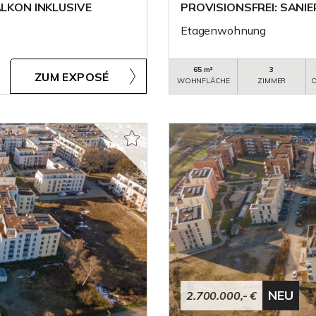
ALKON INKLUSIVE
PROVISIONSFREI: SAN
Etagenwohnung
65 m²
3
ZUM EXPOSÉ
WOHNFLÄCHE
ZIMMER
O
NEU
2.700.000,- €