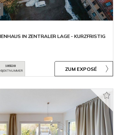
T
IENHAUS IN ZENTRALER LAGE - KURZFRISTIG
185538
ZUM EXPOSÉ
BJEKTNUMMER