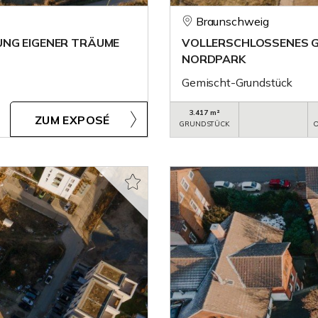
Braunschweig
UNG EIGENER TRÄUME
VOLLERSCHLOSSENES 
NORDPARK
Gemischt-Grundstück
3.417 m²
ZUM EXPOSÉ
GRUNDSTÜCK
O