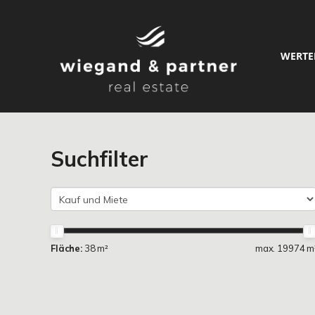
WERTE
Suchfilter
Fläche:
38 m²
max. 19974 m