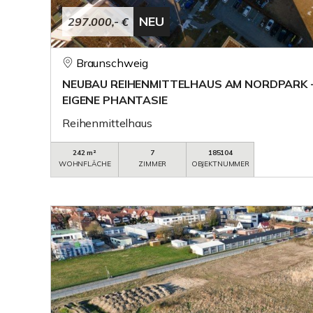
NEU
297.000,- €
Braunschweig
NEUBAU REIHENMITTELHAUS AM NORDPARK - 
EIGENE PHANTASIE
Reihenmittelhaus
242 m²
7
185104
WOHNFLÄCHE
ZIMMER
OBJEKTNUMMER