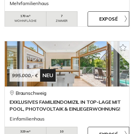
Mehrfamilienhaus
170 m²
7
WOHNFLÄCHE
ZIMMER
NEU
995.000,- €
Braunschweig
EXKLUSIVES FAMILIENDOMIZIL IN TOP-LAGE MIT
POOL, PHOTOVOLTAIK & EINLIEGERWOHNUNG!
Einfamilienhaus
329 m²
10