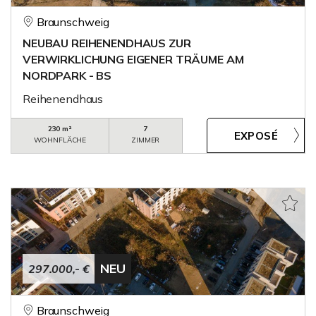
Braunschweig
NEUBAU REIHENENDHAUS ZUR
VERWIRKLICHUNG EIGENER TRÄUME AM
NORDPARK - BS
Reihenendhaus
230 m²
7
WOHNFLÄCHE
ZIMMER
NEU
297.000,- €
Braunschweig