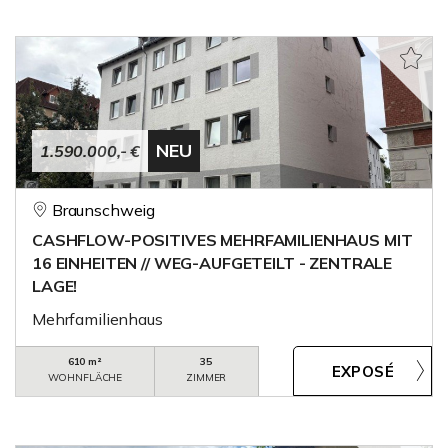
NEU
1.590.000,- €
Braunschweig
CASHFLOW-POSITIVES MEHRFAMILIENHAUS MIT
16 EINHEITEN // WEG-AUFGETEILT - ZENTRALE
LAGE!
Mehrfamilienhaus
610 m²
35
WOHNFLÄCHE
ZIMMER