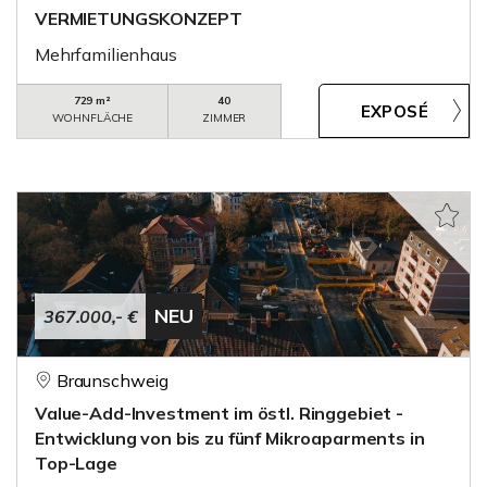
VERMIETUNGSKONZEPT
Mehrfamilienhaus
729 m²
40
WOHNFLÄCHE
ZIMMER
NEU
367.000,- €
Braunschweig
Value-Add-Investment im östl. Ringgebiet -
Entwicklung von bis zu fünf Mikroaparments in
Top-Lage