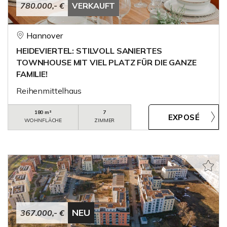
780.000,- €
VERKAUFT
Hannover
HEIDEVIERTEL: STILVOLL SANIERTES
TOWNHOUSE MIT VIEL PLATZ FÜR DIE GANZE
FAMILIE!
Reihenmittelhaus
180 m²
7
WOHNFLÄCHE
ZIMMER
NEU
367.000,- €