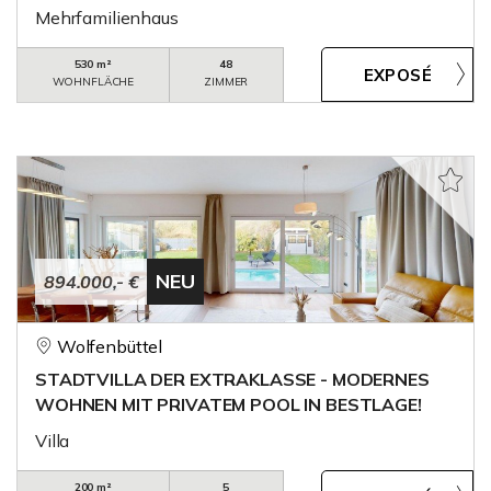
Mehrfamilienhaus
530 m²
48
WOHNFLÄCHE
ZIMMER
NEU
894.000,- €
Wolfenbüttel
STADTVILLA DER EXTRAKLASSE - MODERNES
WOHNEN MIT PRIVATEM POOL IN BESTLAGE!
Villa
200 m²
5