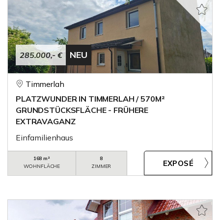
NEU
285.000,- €
Timmerlah
PLATZWUNDER IN TIMMERLAH / 570M²
GRUNDSTÜCKSFLÄCHE - FRÜHERE
EXTRAVAGANZ
Einfamilienhaus
168 m²
8
WOHNFLÄCHE
ZIMMER