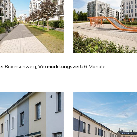
e:
Braunschweig;
Vermarktungszeit:
6 Monate