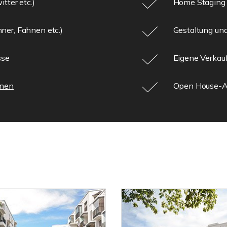
tter etc.)
Home Staging
ner, Fahnen etc.)
Gestaltung und
sse
Eigene Verkauf
inen
Open House-A