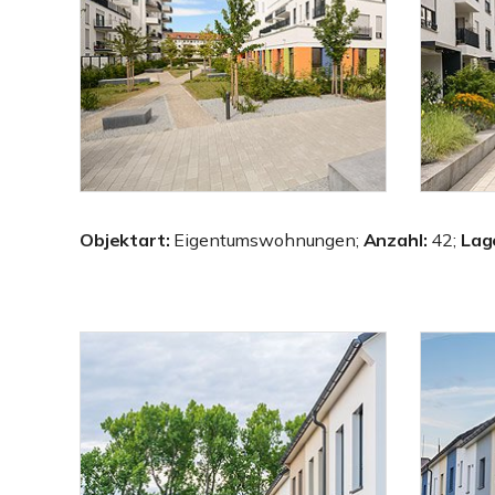
Objektart:
Eigentumswohnungen;
Anzahl:
42;
Lag