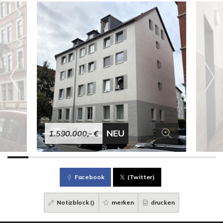
NEU
1.590.000,- €
Facebook
(Twitter)
Notizblock (
)
merken
drucken