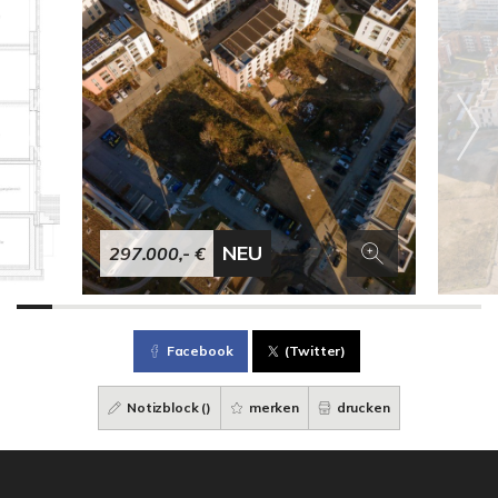
NEU
297.000,- €
Facebook
(Twitter)
Notizblock (
)
merken
drucken