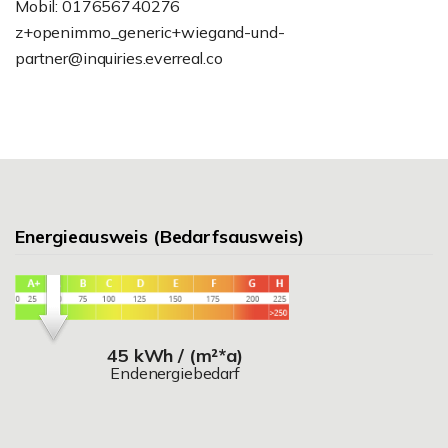
Mobil: 017656740276
z+openimmo_generic+wiegand-und-
partner@inquiries.everreal.co
Energieausweis (Bedarfsausweis)
45 kWh / (m²*a)
Endenergiebedarf