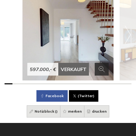
597.000,- €
VERKAUFT
Facebook
(Twitter)
Notizblock (
)
merken
drucken