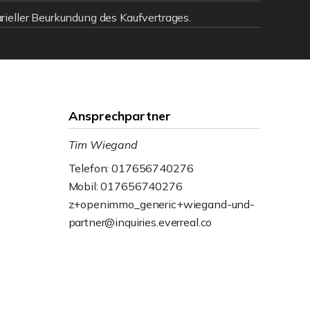
ieller Beurkundung des Kaufvertrages.
Ansprechpartner
Tim Wiegand
Telefon: 017656740276
Mobil: 017656740276
z+openimmo_generic+wiegand-und-
partner@inquiries.everreal.co