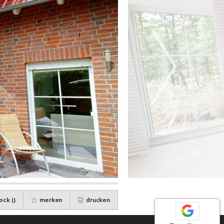
ock (
)
merken
drucken