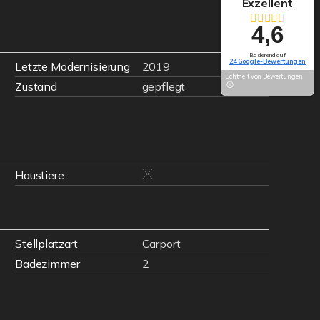
Exzellent
4,6
Basierend auf
24 Google-Bewertungen
Letzte Modernisierung
2019
Echtheit von Bewertungen
Zustand
gepflegt
Haustiere
Stellplatzart
Carport
Badezimmer
2